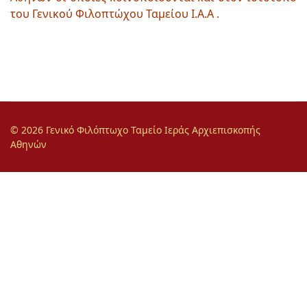
του Γενικού Φιλοπτώχου Ταμείου Ι.Α.Α .
© 2026 Γενικό Φιλόπτωχο Ταμείο Ιεράς Αρχιεπισκοπής
Αθηνών