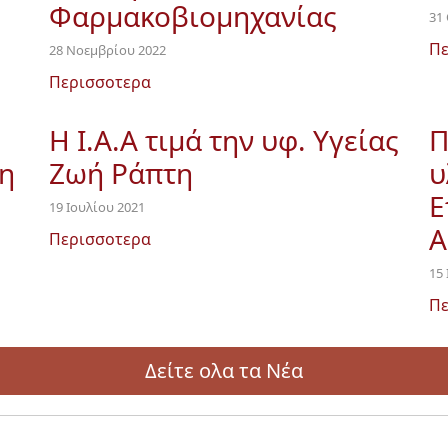
Φαρμακοβιομηχανίας
31
Πε
28 Νοεμβρίου 2022
Περισσοτερα
Η Ι.Α.Α τιμά την υφ. Υγείας
Π
η
Ζωή Ράπτη
υ
Ε
19 Ιουλίου 2021
Α
Περισσοτερα
15
Πε
Δείτε ολα τα Νέα